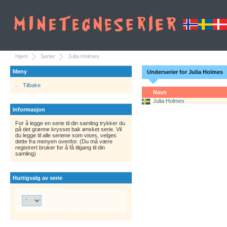
Hjem
Serier
Julia Holmes
Meny
Underserier for Julia Holmes
Tilbake
Navn
Julia Holmes
Informasjon
For å legge en serie til din samling trykker du
på det grønne krysset bak ønsket serie. Vil
du legge til alle seriene som vises, velges
dette fra menyen ovenfor. (Du må være
registrert bruker for å få tilgang til din
samling)
Hurtigvalg av serie