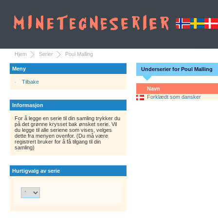
Hjem
Serier
Poul Malling
Meny
Underserier for Poul Malling
Tilbake
Navn
Forklædt som dansker
Informasjon
For å legge en serie til din samling trykker du
på det grønne krysset bak ønsket serie. Vil
du legge til alle seriene som vises, velges
dette fra menyen ovenfor. (Du må være
registrert bruker for å få tilgang til din
samling)
Hurtigvalg av serie