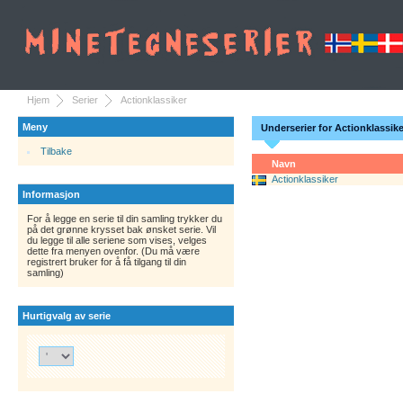
Hjem
Serier
Actionklassiker
Meny
Underserier for Actionklassike
Tilbake
Navn
Actionklassiker
Informasjon
For å legge en serie til din samling trykker du
på det grønne krysset bak ønsket serie. Vil
du legge til alle seriene som vises, velges
dette fra menyen ovenfor. (Du må være
registrert bruker for å få tilgang til din
samling)
Hurtigvalg av serie