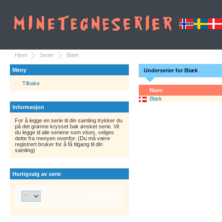
Hjem
Serier
Blæk
Meny
Underserier for Blæk
Tilbake
Navn
Blæk
Informasjon
For å legge en serie til din samling trykker du
på det grønne krysset bak ønsket serie. Vil
du legge til alle seriene som vises, velges
dette fra menyen ovenfor. (Du må være
registrert bruker for å få tilgang til din
samling)
Hurtigvalg av serie