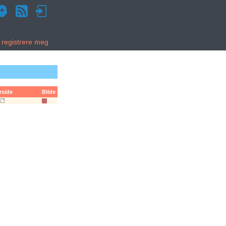
g registrere meg
rside
Bilde