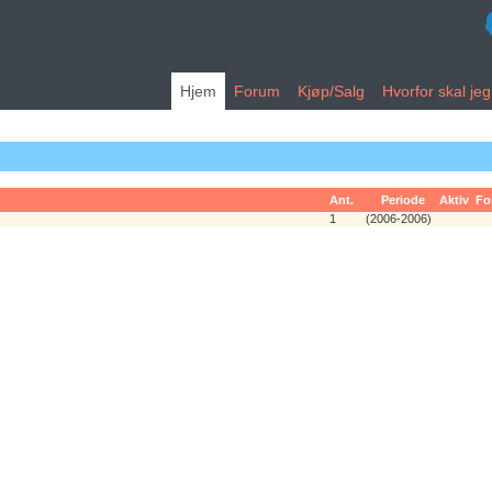
Hjem
Forum
Kjøp/Salg
Hvorfor skal je
Ant.
Periode
Aktiv
Fo
1
(2006-2006)