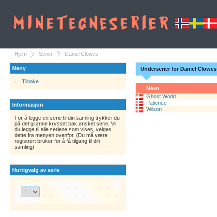
Hjem
Serier
Daniel Clowes
Meny
Underserier for Daniel Clowes
Tilbake
Navn
Ghost World
Patience
Informasjon
Wilson
For å legge en serie til din samling trykker du
på det grønne krysset bak ønsket serie. Vil
du legge til alle seriene som vises, velges
dette fra menyen ovenfor. (Du må være
registrert bruker for å få tilgang til din
samling)
Hurtigvalg av serie