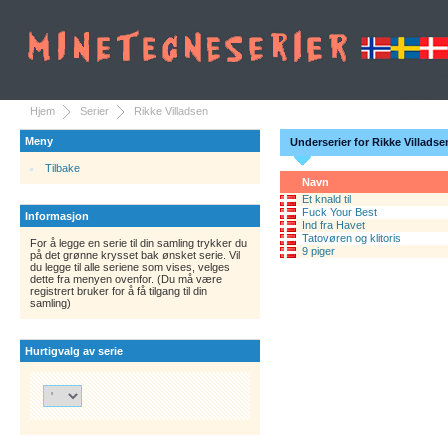
Hjem
Serier
Rikke Villadsen
Meny
Underserier for Rikke Villadse
Tilbake
Navn
Et knald til
Fuck Your Best
Informasjon
Ind fra Havet
Tatovøren og klitoris
For å legge en serie til din samling trykker du
9 piger
på det grønne krysset bak ønsket serie. Vil
du legge til alle seriene som vises, velges
dette fra menyen ovenfor. (Du må være
registrert bruker for å få tilgang til din
samling)
Hurtigvalg av serie