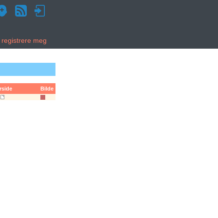
g registrere meg
rside
Bilde