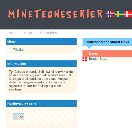
Hjem
Serier
Broder Bøvs
Meny
Underserier for Broder Bøvs
Tilbake
Navn
Broder Bøvs
Informasjon
For å legge en serie til din samling trykker du
på det grønne krysset bak ønsket serie. Vil
du legge til alle seriene som vises, velges
dette fra menyen ovenfor. (Du må være
registrert bruker for å få tilgang til din
samling)
Hurtigvalg av serie