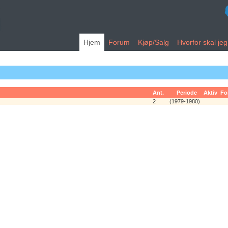
Hjem
Forum
Kjøp/Salg
Hvorfor skal je
Ant.
Periode
Aktiv
Fo
2
(1979-1980)