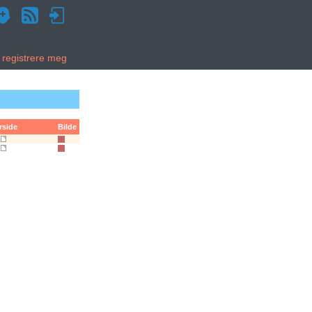
g registrere meg
rside
Bilde