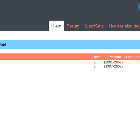
Hjem
Forum
Kjøp/Salg
Hvorfor skal je
trid
Ant.
Periode
Aktiv
Fo
1
(2001-2001)
7
(1997-2007)