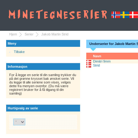
Hjem
Serier
Jakob Martin Strid
Meny
Underserier for Jakob Martin S
Tilbake
Navn
Dimitri 9mm
Strid
Informasjon
For å legge en serie til din samling trykker du
på det grønne krysset bak ønsket serie. Vil
du legge til alle seriene som vises, velges
dette fra menyen ovenfor. (Du må være
registrert bruker for å få tilgang til din
samling)
Hurtigvalg av serie