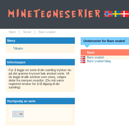
Hjem
Serier
Bare snabel
Meny
Underserier for Bare snabel
Tilbake
Navn
Bare snabel
Bare snabel bilag
Informasjon
For å legge en serie til din samling trykker du
på det grønne krysset bak ønsket serie. Vil
du legge til alle seriene som vises, velges
dette fra menyen ovenfor. (Du må være
registrert bruker for å få tilgang til din
samling)
Hurtigvalg av serie