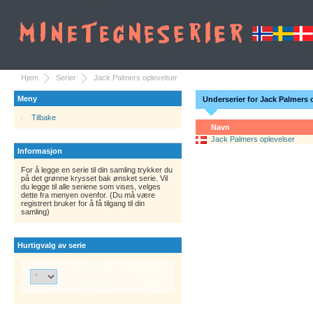
Hjem
Serier
Jack Palmers oplevelser
Meny
Underserier for Jack Palmers 
Tilbake
Navn
Jack Palmers oplevelser
Informasjon
For å legge en serie til din samling trykker du
på det grønne krysset bak ønsket serie. Vil
du legge til alle seriene som vises, velges
dette fra menyen ovenfor. (Du må være
registrert bruker for å få tilgang til din
samling)
Hurtigvalg av serie