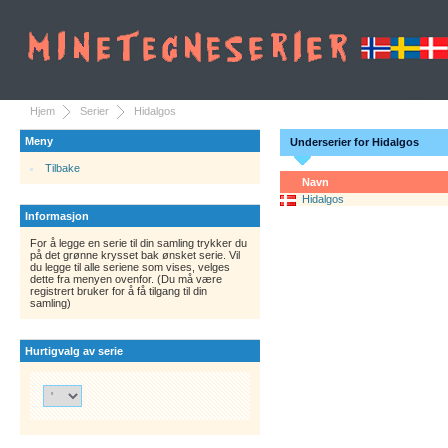
Hjem
Serier
Hidalgos
Meny
Underserier for Hidalgos
Tilbake
Navn
Hidalgos
Informasjon
For å legge en serie til din samling trykker du
på det grønne krysset bak ønsket serie. Vil
du legge til alle seriene som vises, velges
dette fra menyen ovenfor. (Du må være
registrert bruker for å få tilgang til din
samling)
Hurtigvalg av serie