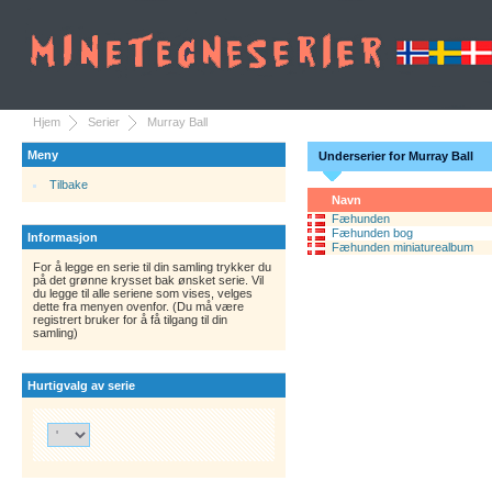
Hjem
Serier
Murray Ball
Meny
Underserier for Murray Ball
Tilbake
Navn
Fæhunden
Fæhunden bog
Informasjon
Fæhunden miniaturealbum
For å legge en serie til din samling trykker du
på det grønne krysset bak ønsket serie. Vil
du legge til alle seriene som vises, velges
dette fra menyen ovenfor. (Du må være
registrert bruker for å få tilgang til din
samling)
Hurtigvalg av serie