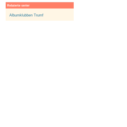
Relaterte serier
Albumklubben Trumf