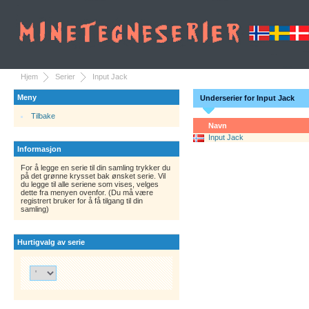
Hjem
Serier
Input Jack
Meny
Underserier for Input Jack
Tilbake
Navn
Input Jack
Informasjon
For å legge en serie til din samling trykker du
på det grønne krysset bak ønsket serie. Vil
du legge til alle seriene som vises, velges
dette fra menyen ovenfor. (Du må være
registrert bruker for å få tilgang til din
samling)
Hurtigvalg av serie