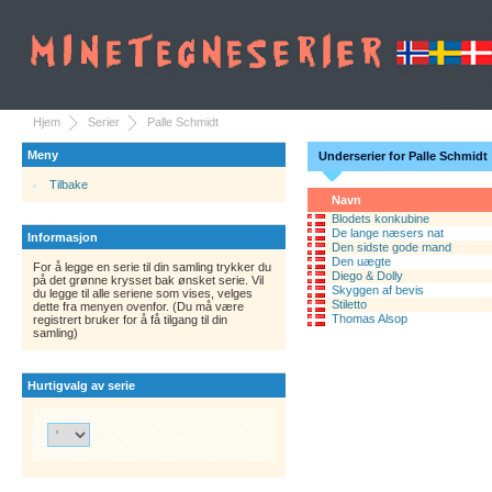
Hjem
Serier
Palle Schmidt
Meny
Underserier for Palle Schmidt
Tilbake
Navn
Blodets konkubine
De lange næsers nat
Informasjon
Den sidste gode mand
Den uægte
For å legge en serie til din samling trykker du
Diego & Dolly
på det grønne krysset bak ønsket serie. Vil
Skyggen af bevis
du legge til alle seriene som vises, velges
Stiletto
dette fra menyen ovenfor. (Du må være
Thomas Alsop
registrert bruker for å få tilgang til din
samling)
Hurtigvalg av serie