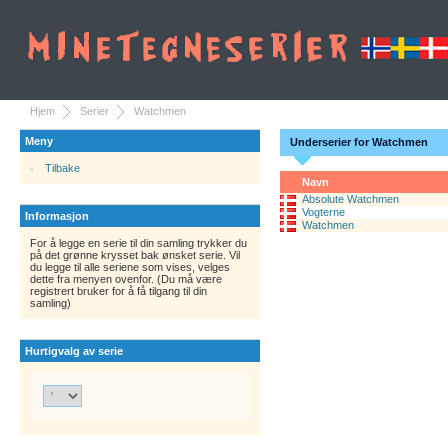
Hjem
Serier
Watchmen
Meny
Underserier for Watchmen
Tilbake
Navn
Absolute Watchmen
Vogterne
Informasjon
Watchmen
For å legge en serie til din samling trykker du
på det grønne krysset bak ønsket serie. Vil
du legge til alle seriene som vises, velges
dette fra menyen ovenfor. (Du må være
registrert bruker for å få tilgang til din
samling)
Hurtigvalg av serie