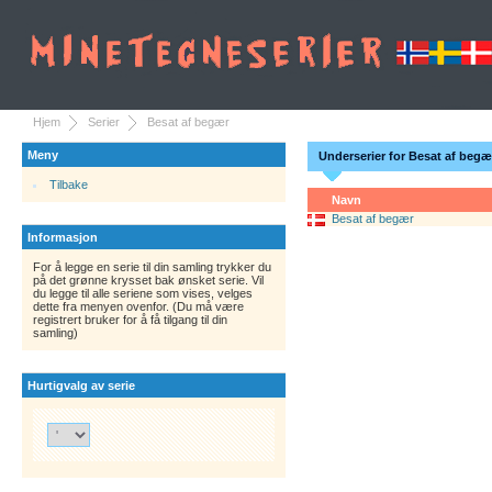
Hjem
Serier
Besat af begær
Meny
Underserier for Besat af begæ
Tilbake
Navn
Besat af begær
Informasjon
For å legge en serie til din samling trykker du
på det grønne krysset bak ønsket serie. Vil
du legge til alle seriene som vises, velges
dette fra menyen ovenfor. (Du må være
registrert bruker for å få tilgang til din
samling)
Hurtigvalg av serie