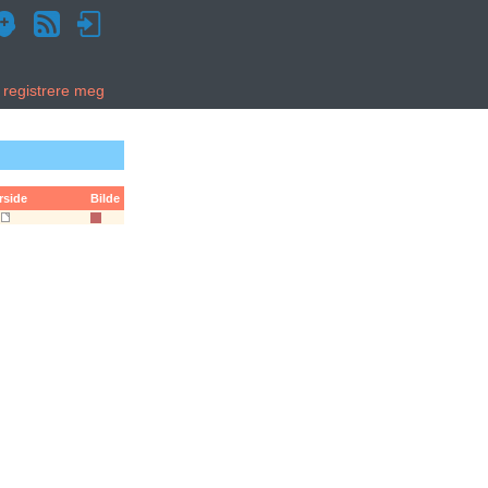
g registrere meg
rside
Bilde