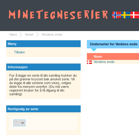
Hjem
Serier
Verdens ende
Meny
Underserier for Verdens ende
Tilbake
Navn
Verdens ende
Informasjon
For å legge en serie til din samling trykker du
på det grønne krysset bak ønsket serie. Vil
du legge til alle seriene som vises, velges
dette fra menyen ovenfor. (Du må være
registrert bruker for å få tilgang til din
samling)
Hurtigvalg av serie