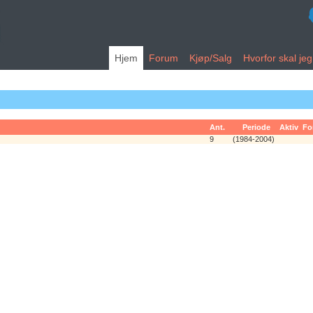
Hjem
Forum
Kjøp/Salg
Hvorfor skal je
Ant.
Periode
Aktiv
Fo
9
(1984-2004)