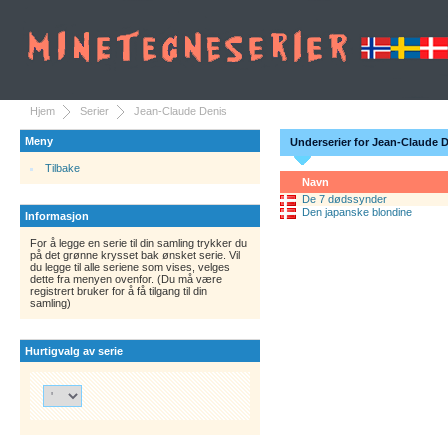
Hjem
Serier
Jean-Claude Denis
Meny
Underserier for Jean-Claude 
Tilbake
Navn
De 7 dødssynder
Den japanske blondine
Informasjon
For å legge en serie til din samling trykker du
på det grønne krysset bak ønsket serie. Vil
du legge til alle seriene som vises, velges
dette fra menyen ovenfor. (Du må være
registrert bruker for å få tilgang til din
samling)
Hurtigvalg av serie