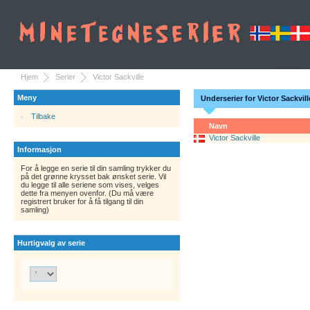
Hjem
Serier
Victor Sackville
Meny
Underserier for Victor Sackvill
Tilbake
Navn
Victor Sackville
Informasjon
For å legge en serie til din samling trykker du
på det grønne krysset bak ønsket serie. Vil
du legge til alle seriene som vises, velges
dette fra menyen ovenfor. (Du må være
registrert bruker for å få tilgang til din
samling)
Hurtigvalg av serie