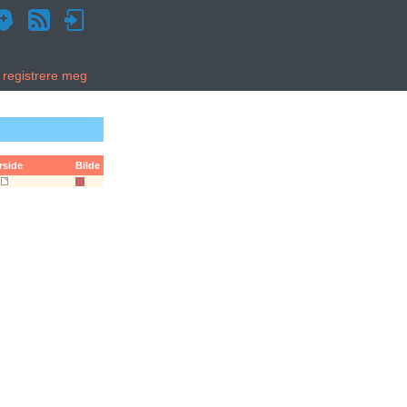
g registrere meg
rside
Bilde