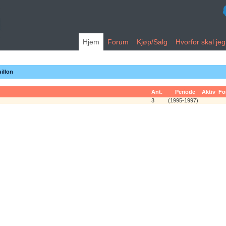
Hjem
Forum
Kjøp/Salg
Hvorfor skal je
illon
Ant.
Periode
Aktiv
Fo
3
(1995-1997)