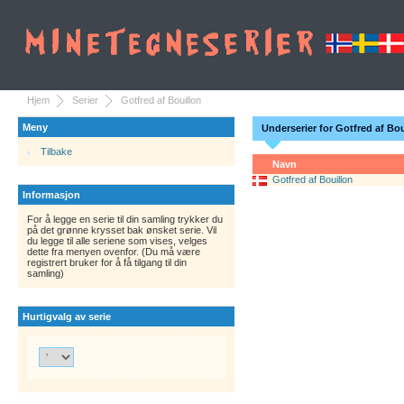
Hjem
Serier
Gotfred af Bouillon
Meny
Underserier for Gotfred af Bou
Tilbake
Navn
Gotfred af Bouillon
Informasjon
For å legge en serie til din samling trykker du
på det grønne krysset bak ønsket serie. Vil
du legge til alle seriene som vises, velges
dette fra menyen ovenfor. (Du må være
registrert bruker for å få tilgang til din
samling)
Hurtigvalg av serie