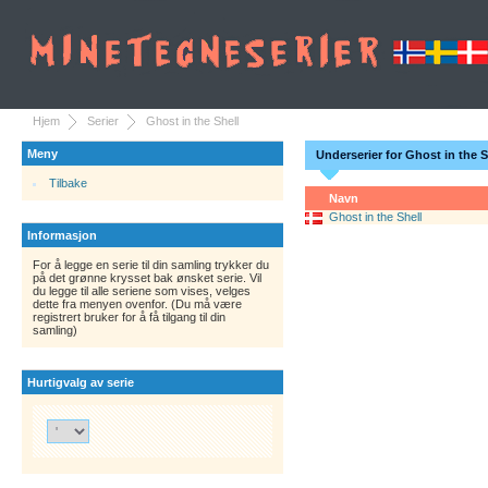
Hjem
Serier
Ghost in the Shell
Meny
Underserier for Ghost in the S
Tilbake
Navn
Ghost in the Shell
Informasjon
For å legge en serie til din samling trykker du
på det grønne krysset bak ønsket serie. Vil
du legge til alle seriene som vises, velges
dette fra menyen ovenfor. (Du må være
registrert bruker for å få tilgang til din
samling)
Hurtigvalg av serie