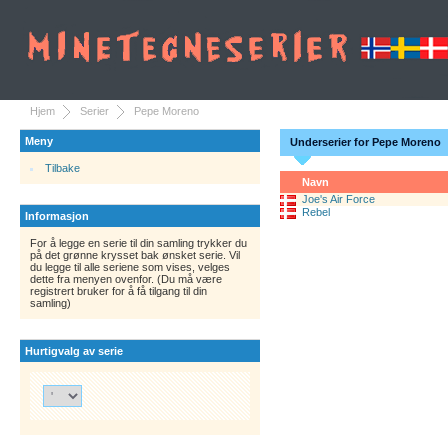
Hjem
Serier
Pepe Moreno
Meny
Underserier for Pepe Moreno
Tilbake
Navn
Joe's Air Force
Rebel
Informasjon
For å legge en serie til din samling trykker du
på det grønne krysset bak ønsket serie. Vil
du legge til alle seriene som vises, velges
dette fra menyen ovenfor. (Du må være
registrert bruker for å få tilgang til din
samling)
Hurtigvalg av serie