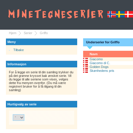
Hjem
Serier
Griffo
Meny
Underserier for Griffo
Tilbake
Navn
Giacomo
Giacomo di C.
Informasjon
Golden Dogs
Skønhedens pris
For å legge en serie til din samling trykker du
på det grønne krysset bak ønsket serie. Vil
du legge til alle seriene som vises, velges
dette fra menyen ovenfor. (Du må være
registrert bruker for å få tilgang til din
samling)
Hurtigvalg av serie