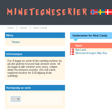
Hjem
Serier
Nick Cardy
Meny
Underserier for Nick Cardy
Tilbake
Navn
Bat Lash
Blomsterdrengen Billy Boy
Informasjon
For å legge en serie til din samling trykker du
på det grønne krysset bak ønsket serie. Vil
du legge til alle seriene som vises, velges
dette fra menyen ovenfor. (Du må være
registrert bruker for å få tilgang til din
samling)
Hurtigvalg av serie