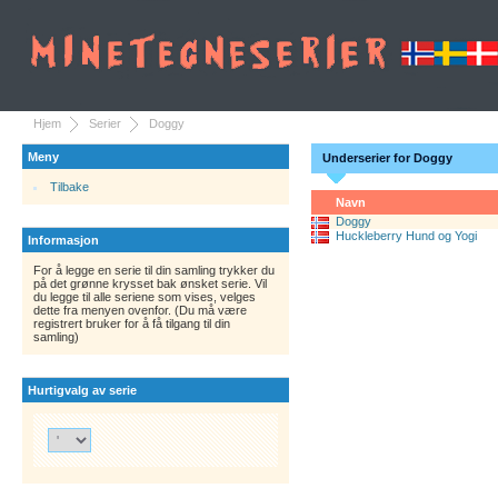
Hjem
Serier
Doggy
Meny
Underserier for Doggy
Tilbake
Navn
Doggy
Huckleberry Hund og Yogi
Informasjon
For å legge en serie til din samling trykker du
på det grønne krysset bak ønsket serie. Vil
du legge til alle seriene som vises, velges
dette fra menyen ovenfor. (Du må være
registrert bruker for å få tilgang til din
samling)
Hurtigvalg av serie