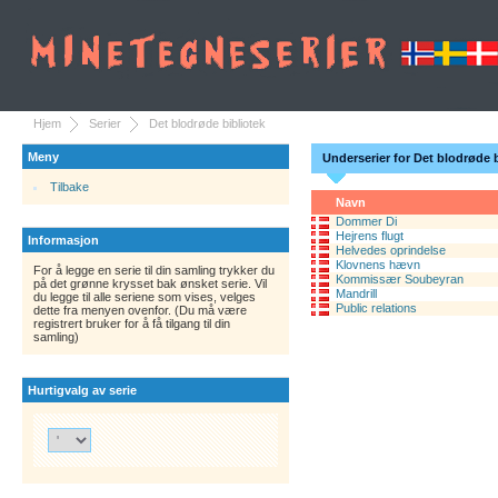
Hjem
Serier
Det blodrøde bibliotek
Meny
Underserier for Det blodrøde b
Tilbake
Navn
Dommer Di
Hejrens flugt
Informasjon
Helvedes oprindelse
Klovnens hævn
For å legge en serie til din samling trykker du
Kommissær Soubeyran
på det grønne krysset bak ønsket serie. Vil
Mandrill
du legge til alle seriene som vises, velges
Public relations
dette fra menyen ovenfor. (Du må være
registrert bruker for å få tilgang til din
samling)
Hurtigvalg av serie