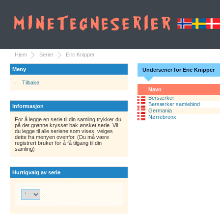
Hjem
Serier
Eric Knipper
Meny
Underserier for Eric Knipper
Tilbake
Navn
Bersærker
Bersærker samlebind
Informasjon
Germania
Nørrebronx
For å legge en serie til din samling trykker du
på det grønne krysset bak ønsket serie. Vil
du legge til alle seriene som vises, velges
dette fra menyen ovenfor. (Du må være
registrert bruker for å få tilgang til din
samling)
Hurtigvalg av serie