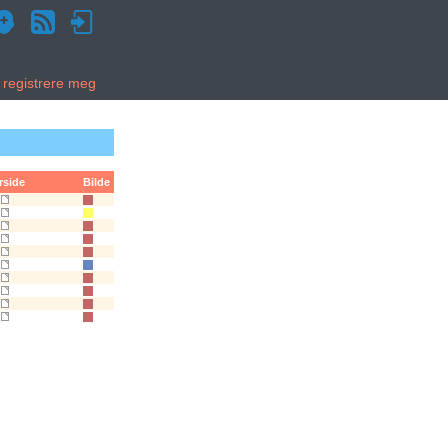
g registrere meg
rside
Bilde