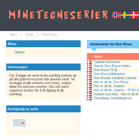
Hjem
Serier
Don Rosa
Meny
Underserier for Don Rosa
Tilbake
Navn
Captain Kentucky
Dansk Don Rosa-indeks
Informasjon
Don Rosa 70 år
Don Rosa-biblioteket
For å legge en serie til din samling trykker du
Don Rosas samlede værker
på det grønne krysset bak ønsket serie. Vil
Her er dit liv, Don Rosa
du legge til alle seriene som vises, velges
Her er dit liv, Joakim
dette fra menyen ovenfor. (Du må være
Her er dit llv, Joakim - 75 år
registrert bruker for å få tilgang til din
samling)
Joakim von And - Her er dit liv
Pertwillaby-fortællingerne
Hurtigvalg av serie