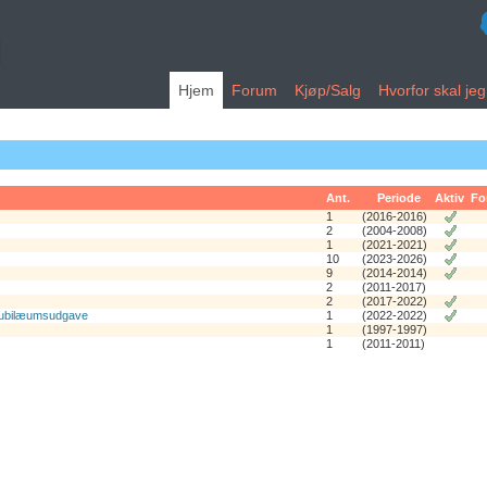
Hjem
Forum
Kjøp/Salg
Hvorfor skal je
Ant.
Periode
Aktiv
Fo
1
(2016-2016)
2
(2004-2008)
1
(2021-2021)
10
(2023-2026)
9
(2014-2014)
2
(2011-2017)
2
(2017-2022)
s jubilæumsudgave
1
(2022-2022)
1
(1997-1997)
1
(2011-2011)