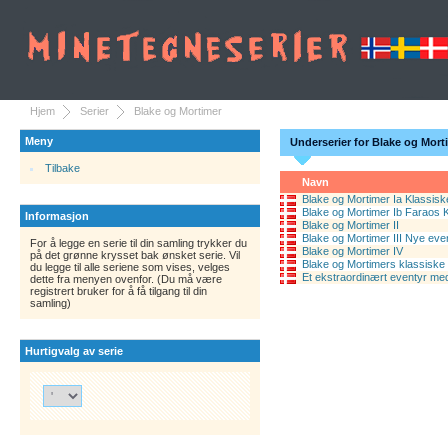
Hjem
Serier
Blake og Mortimer
Meny
Underserier for Blake og Mort
Tilbake
Navn
Blake og Mortimer Ia Klassisk
Blake og Mortimer Ib Faraos 
Informasjon
Blake og Mortimer II
Blake og Mortimer III Nye eve
For å legge en serie til din samling trykker du
Blake og Mortimer IV
på det grønne krysset bak ønsket serie. Vil
Blake og Mortimers klassiske
du legge til alle seriene som vises, velges
Et ekstraordinært eventyr me
dette fra menyen ovenfor. (Du må være
registrert bruker for å få tilgang til din
samling)
Hurtigvalg av serie