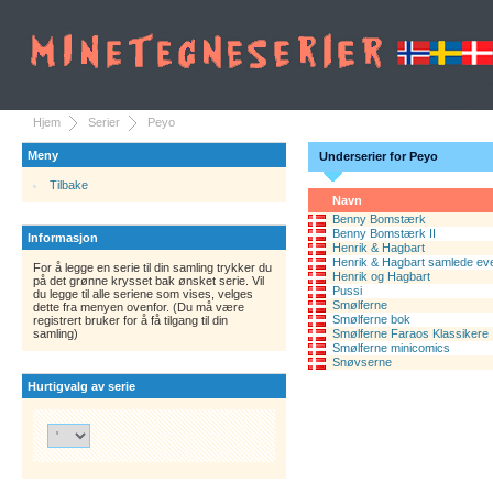
Hjem
Serier
Peyo
Meny
Underserier for Peyo
Tilbake
Navn
Benny Bomstærk
Benny Bomstærk II
Informasjon
Henrik & Hagbart
Henrik & Hagbart samlede ev
For å legge en serie til din samling trykker du
Henrik og Hagbart
på det grønne krysset bak ønsket serie. Vil
Pussi
du legge til alle seriene som vises, velges
Smølferne
dette fra menyen ovenfor. (Du må være
Smølferne bok
registrert bruker for å få tilgang til din
samling)
Smølferne Faraos Klassikere
Smølferne minicomics
Snøvserne
Hurtigvalg av serie