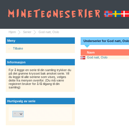
Hjem
Serier
God natt, Oslo
Meny
Underserier for God natt, Osl
Tilbake
Navn
God natt, Oslo
Informasjon
For å legge en serie til din samling trykker du
på det grønne krysset bak ønsket serie. Vil
du legge til alle seriene som vises, velges
dette fra menyen ovenfor. (Du må være
registrert bruker for å få tilgang til din
samling)
Hurtigvalg av serie