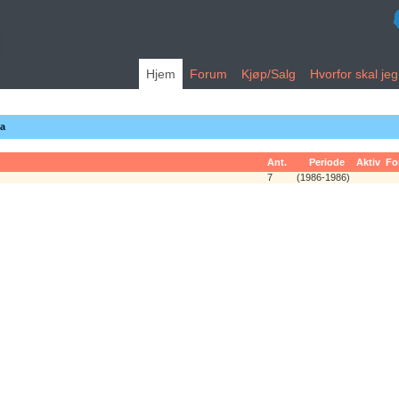
Hjem
Forum
Kjøp/Salg
Hvorfor skal je
ka
Ant.
Periode
Aktiv
Fo
7
(1986-1986)