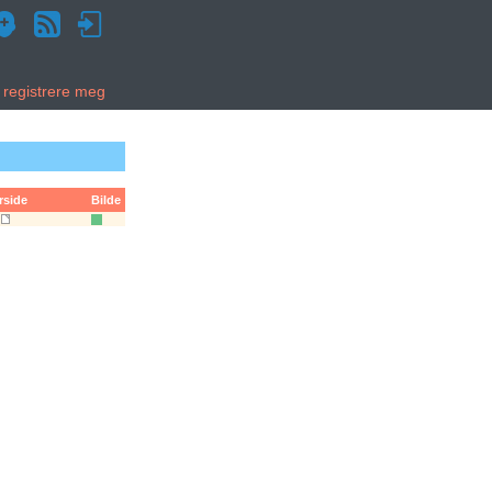
g registrere meg
rside
Bilde