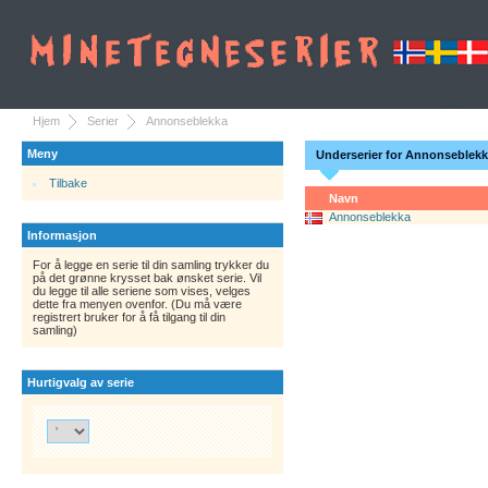
Hjem
Serier
Annonseblekka
Meny
Underserier for Annonseblek
Tilbake
Navn
Annonseblekka
Informasjon
For å legge en serie til din samling trykker du
på det grønne krysset bak ønsket serie. Vil
du legge til alle seriene som vises, velges
dette fra menyen ovenfor. (Du må være
registrert bruker for å få tilgang til din
samling)
Hurtigvalg av serie