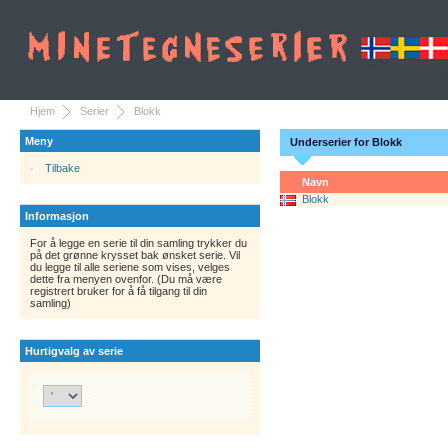
Hjem
Serier
Blokk
Meny
Underserier for Blokk
Tilbake
Navn
Blokk
Informasjon
For å legge en serie til din samling trykker du
på det grønne krysset bak ønsket serie. Vil
du legge til alle seriene som vises, velges
dette fra menyen ovenfor. (Du må være
registrert bruker for å få tilgang til din
samling)
Hurtigvalg av serie