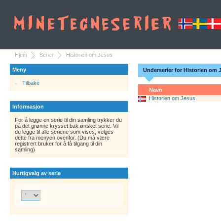
Hjem
Serier
Historien om Jesus
Meny
Underserier for Historien om 
Tilbake
Navn
Historien om Jesus
Informasjon
For å legge en serie til din samling trykker du
på det grønne krysset bak ønsket serie. Vil
du legge til alle seriene som vises, velges
dette fra menyen ovenfor. (Du må være
registrert bruker for å få tilgang til din
samling)
Hurtigvalg av serie