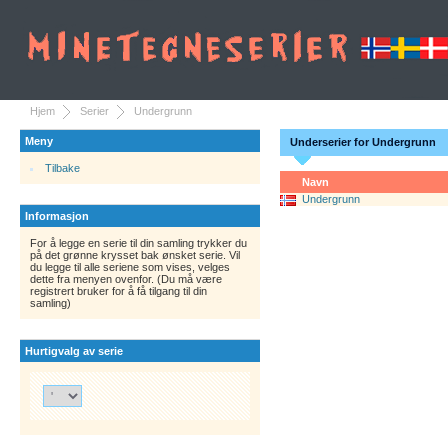
Hjem
Serier
Undergrunn
Meny
Underserier for Undergrunn
Tilbake
Navn
Undergrunn
Informasjon
For å legge en serie til din samling trykker du
på det grønne krysset bak ønsket serie. Vil
du legge til alle seriene som vises, velges
dette fra menyen ovenfor. (Du må være
registrert bruker for å få tilgang til din
samling)
Hurtigvalg av serie