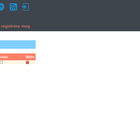
g registrere meg
rside
Bilde