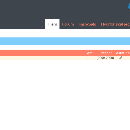
Hjem
Forum
Kjøp/Salg
Hvorfor skal je
Ant.
Periode
Aktiv
Fo
1
(2009-2009)