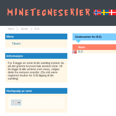
Hjem
Serier
B.D.
Meny
Underserier for B.D.
Tilbake
Navn
B.D.
Informasjon
For å legge en serie til din samling trykker du
på det grønne krysset bak ønsket serie. Vil
du legge til alle seriene som vises, velges
dette fra menyen ovenfor. (Du må være
registrert bruker for å få tilgang til din
samling)
Hurtigvalg av serie