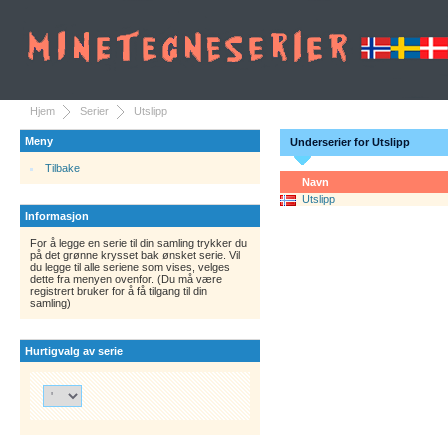
Hjem
Serier
Utslipp
Meny
Underserier for Utslipp
Tilbake
Navn
Utslipp
Informasjon
For å legge en serie til din samling trykker du
på det grønne krysset bak ønsket serie. Vil
du legge til alle seriene som vises, velges
dette fra menyen ovenfor. (Du må være
registrert bruker for å få tilgang til din
samling)
Hurtigvalg av serie