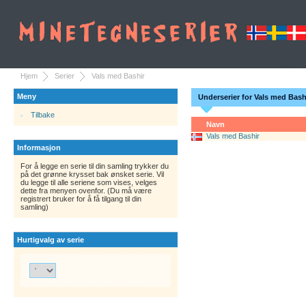
Hjem
Serier
Vals med Bashir
Meny
Underserier for Vals med Bash
Tilbake
Navn
Vals med Bashir
Informasjon
For å legge en serie til din samling trykker du
på det grønne krysset bak ønsket serie. Vil
du legge til alle seriene som vises, velges
dette fra menyen ovenfor. (Du må være
registrert bruker for å få tilgang til din
samling)
Hurtigvalg av serie