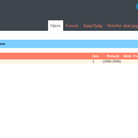
Hjem
Forum
Kjøp/Salg
Hvorfor skal je
kene
Ant.
Periode
Aktiv
Fo
1
(2006-2006)