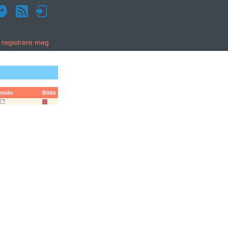
g registrere meg
rside
Bilde