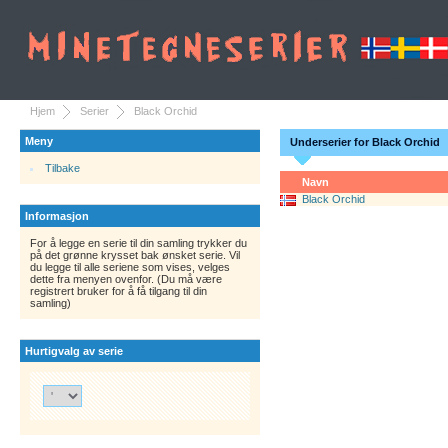
Hjem
Serier
Black Orchid
Meny
Underserier for Black Orchid
Tilbake
Navn
Black Orchid
Informasjon
For å legge en serie til din samling trykker du
på det grønne krysset bak ønsket serie. Vil
du legge til alle seriene som vises, velges
dette fra menyen ovenfor. (Du må være
registrert bruker for å få tilgang til din
samling)
Hurtigvalg av serie