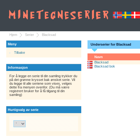
Hjem
Serier
Blacksad
Meny
Underserier for Blacksad
Tilbake
Navn
Blacksad
Blacksad bok
Informasjon
For å legge en serie til din samling trykker du
på det grønne krysset bak ønsket serie. Vil
du legge til alle seriene som vises, velges
dette fra menyen ovenfor. (Du må være
registrert bruker for å få tilgang til din
samling)
Hurtigvalg av serie