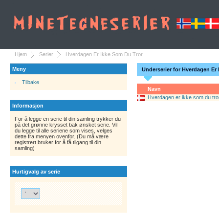
Hjem
Serier
Hverdagen Er Ikke Som Du Tror
Meny
Underserier for Hverdagen Er
Tilbake
Navn
Hverdagen er ikke som du tro
Informasjon
For å legge en serie til din samling trykker du
på det grønne krysset bak ønsket serie. Vil
du legge til alle seriene som vises, velges
dette fra menyen ovenfor. (Du må være
registrert bruker for å få tilgang til din
samling)
Hurtigvalg av serie