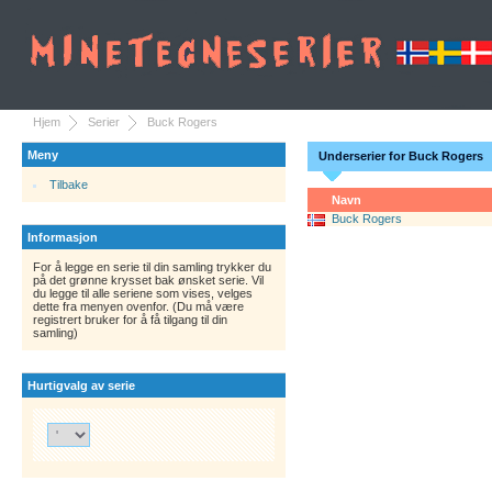
Hjem
Serier
Buck Rogers
Meny
Underserier for Buck Rogers
Tilbake
Navn
Buck Rogers
Informasjon
For å legge en serie til din samling trykker du
på det grønne krysset bak ønsket serie. Vil
du legge til alle seriene som vises, velges
dette fra menyen ovenfor. (Du må være
registrert bruker for å få tilgang til din
samling)
Hurtigvalg av serie