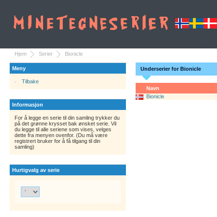
Hjem
Serier
Bionicle
Meny
Underserier for Bionicle
Tilbake
Navn
Bionicle
Informasjon
For å legge en serie til din samling trykker du
på det grønne krysset bak ønsket serie. Vil
du legge til alle seriene som vises, velges
dette fra menyen ovenfor. (Du må være
registrert bruker for å få tilgang til din
samling)
Hurtigvalg av serie