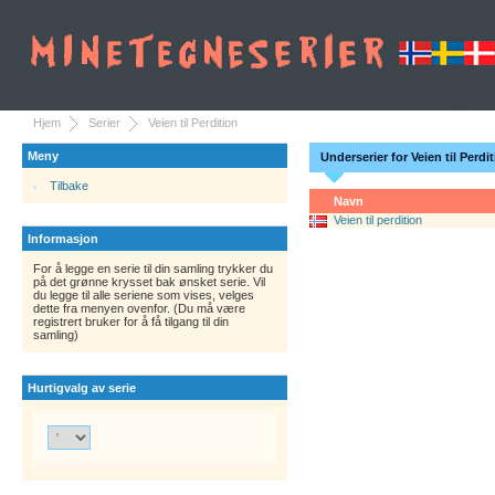
Hjem
Serier
Veien til Perdition
Meny
Underserier for Veien til Perdi
Tilbake
Navn
Veien til perdition
Informasjon
For å legge en serie til din samling trykker du
på det grønne krysset bak ønsket serie. Vil
du legge til alle seriene som vises, velges
dette fra menyen ovenfor. (Du må være
registrert bruker for å få tilgang til din
samling)
Hurtigvalg av serie