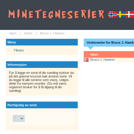
Hjem
Serier
Bruce J. Hawker
Meny
Underserier for Bruce J. Hawk
Tilbake
Navn
Bruce J. Hawker
Informasjon
For å legge en serie til din samling trykker du
på det grønne krysset bak ønsket serie. Vil
du legge til alle seriene som vises, velges
dette fra menyen ovenfor. (Du må være
registrert bruker for å få tilgang til din
samling)
Hurtigvalg av serie