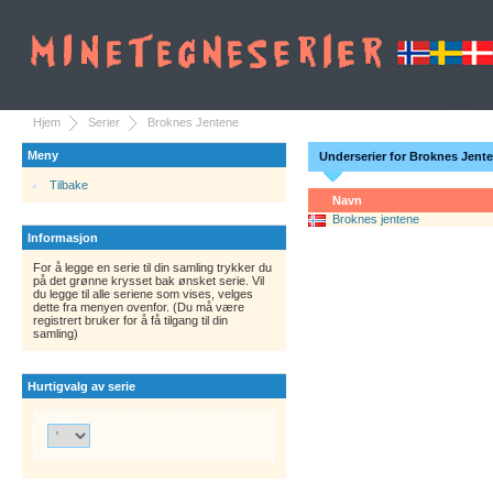
Hjem
Serier
Broknes Jentene
Meny
Underserier for Broknes Jent
Tilbake
Navn
Broknes jentene
Informasjon
For å legge en serie til din samling trykker du
på det grønne krysset bak ønsket serie. Vil
du legge til alle seriene som vises, velges
dette fra menyen ovenfor. (Du må være
registrert bruker for å få tilgang til din
samling)
Hurtigvalg av serie