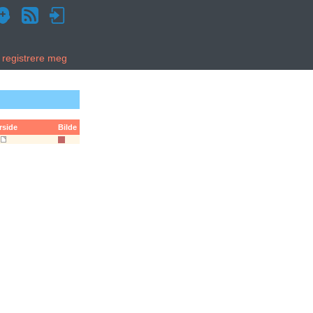
g registrere meg
rside
Bilde