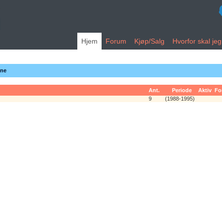
Hjem
Forum
Kjøp/Salg
Hvorfor skal je
ene
Ant.
Periode
Aktiv
Fo
9
(1988-1995)