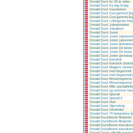
Donald Duck for 30 år siden
Donald Duck fra dag til dag
Donald Duck Gaveboken
Donald Duck God gammel år
Donald Duck God gammel årg
Donald Duck i vikingenes fots
Donald Duck Juleaktiviteter
Donald Duck Julealbum
Donald Duck Junior
Donald Duck Junior (abonnem
Donald Duck Junior (abonneme
Donald Duck Junior Aktivitetss
Donald Duck Junior De beste 
Donald Duck Junior De beste 
Donald Duck Junior giveaway
Donald Duck Kokebok
Donald Duck Kokebok (bokha
Donald Duck Magiens mester
Donald Duck med fargesmell
Donald Duck med fargesmell 
Donald Duck Mestertegnerne
Donald Duck Mestertegnerne 
Donald Duck Mills spesialheft
Donald Duck og vennene han
Donald Duck Spesial
Donald Duck Spesial II
Donald Duck Star!
Donald Duck Stjernekrig
Donald Duck Ultrahelter
Donald Duck 70 fantastiske å
Donald Duckifiserte filmperler
Donald Duckifiserte filmperler
Donald Duckifiserte klassiker
Donald Duckifiserte klassiker
Donald Ducks elleville eventyr