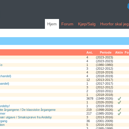
Hjem
Forum
Kjøp/Salg
Hvorfor skal je
Ant.
Periode
Aktiv
Fo
4
(2023-2023)
4
(2023-2023)
Co
1
(1980-1980)
3
(2012-2012)
4
(2018-2019)
khandel)
4
(2018-2019)
12
(2013-2017)
handel)
1
(2017-2017)
3
(2012-2012)
2
(2010-2011)
1
(2018-2018)
3678
(1948-2026)
1
(2026-2026)
Andeby!
1
(2019-2019)
te årgangene / De klassiske årgangene
219
(1998-2026)
mmer
217
(1985-2026)
nær utgave / Smaksprøve fra Andeby
3
(2013-2016)
rgang
36
(2001-2009)
tion
5
(2016-2016)
3
(1995-1998)