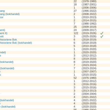
22
(1978-1980)
18
(1987-2001)
1
(2006-2006)
gang
27
(1996-2022)
ang (bokhandel)
2
(2008-2022)
por
1
(2010-2013)
2
(2014-2015)
7
(1986-1992)
25
(2009-2019)
ent)
24
(2009-2017)
nt II)
122
(2019-2026)
ett
3
(2025-2026)
historiene Bok
6
(2018-2019)
historiene Bok (bokhandel)
6
(2018-2019)
5
(2010-2018)
1
(2020-2020)
ndel)
1
(2020-2020)
e
3
(2012-2012)
8
(2019-2020)
(bokhandel)
8
(2019-2020)
7
(2023-2024)
(bokhandel)
7
(2023-2024)
e
1
(2007-2007)
s
1
(2015-2015)
52
(1976-1980)
1
(2012-2012)
3
(2016-2016)
3
(2015-2016)
3
(2013-2013)
r
2
(2004-2004)
4
(2021-2022)
 (bokhandel)
4
(2021-2022)
e
4
(2020-2020)
e (bokhandel)
4
(2020-2020)
56
(1986-2004)