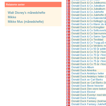
Donald Duck & Co Jubileums
Relaterte serier
Donald Duck & Co Julealbum
Donald Duck & Co Julealbum 
Donald Duck & Co Julehefte
Walt Disney's månedshefte
Donald Duck & Co Julehefte (
Mikke
Donald Duck & Co Kalenderbi
Donald Duck & Co Kellogg's 
Mikke Mus (månedshefte)
Donald Duck & Co Klarer du å
Donald Duck & Co Krimgåter
Donald Duck & Co Softcoverb
Donald Duck & Co Særnummer 
Donald Duck & Co Sætre Spes
Donald Duck & Co Testblad
Donald Duck & Co Trygg på n
Donald Duck & Co Verdens mi
Donald Duck & Co 50 år jubil
Donald Duck & Co 70 år i Nor
Donald Duck & Co 70 år i Nor
Donald Duck & Co 70 år med
Donald Duck & Co 75 år i Nor
Donald Duck & Co 75 år i Nor
Donald Duck Album
Donald Duck Amerika
Donald Duck Andebys helter
Donald Duck Andebys helter 
Donald Duck av Carl Barks
Donald Duck av Carl Barks (
Donald Duck Beste historier
Donald Duck Den store boke
Donald Duck Ekstra!
Donald Duck Eventyr med ti
Donald Duck Fantasy
Donald Duck Fantasy (bokhan
Donald Duck Fantasy Julehef