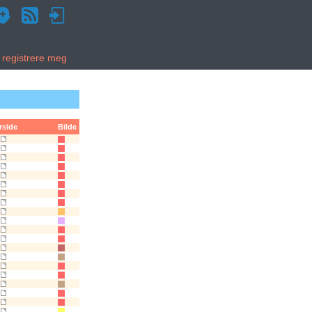
g registrere meg
rside
Bilde