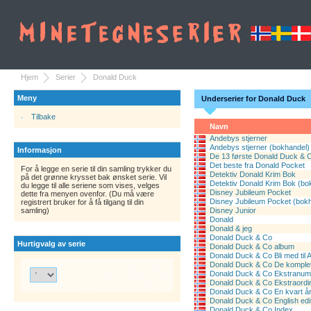
Hjem
Serier
Donald Duck
Meny
Underserier for Donald Duck
Tilbake
Navn
Andebys stjerner
Andebys stjerner (bokhandel)
Informasjon
De 13 første Donald Duck & 
Det beste fra Donald Pocket
For å legge en serie til din samling trykker du
Detektiv Donald Krim Bok
på det grønne krysset bak ønsket serie. Vil
Detektiv Donald Krim Bok (bo
du legge til alle seriene som vises, velges
Disney Jubileum Pocket
dette fra menyen ovenfor. (Du må være
Disney Jubileum Pocket (bok
registrert bruker for å få tilgang til din
samling)
Disney Junior
Donald
Donald & jeg
Donald Duck & Co
Hurtigvalg av serie
Donald Duck & Co album
Donald Duck & Co Bli med til 
Donald Duck & Co De komplet
Donald Duck & Co Ekstranu
Donald Duck & Co Ekstraordi
Donald Duck & Co En kvart å
Donald Duck & Co English edi
Donald Duck & Co Index