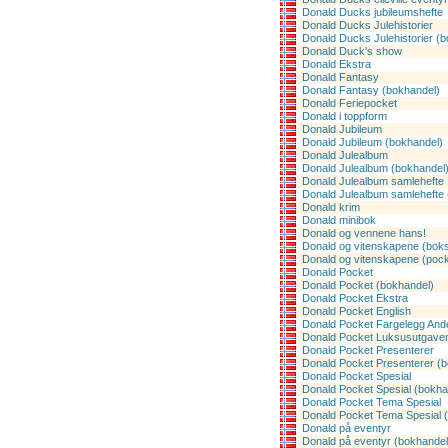
Donald Ducks jubileumshefte
Donald Ducks Julehistorier
Donald Ducks Julehistorier (
Donald Duck's show
Donald Ekstra
Donald Fantasy
Donald Fantasy (bokhandel)
Donald Feriepocket
Donald i toppform
Donald Jubileum
Donald Jubileum (bokhandel)
Donald Julealbum
Donald Julealbum (bokhandel
Donald Julealbum samlehefte
Donald Julealbum samlehefte 
Donald krim
Donald minibok
Donald og vennene hans!
Donald og vitenskapene (boks
Donald og vitenskapene (pock
Donald Pocket
Donald Pocket (bokhandel)
Donald Pocket Ekstra
Donald Pocket English
Donald Pocket Fargelegg And
Donald Pocket Luksusutgave
Donald Pocket Presenterer
Donald Pocket Presenterer (
Donald Pocket Spesial
Donald Pocket Spesial (bokha
Donald Pocket Tema Spesial
Donald Pocket Tema Spesial 
Donald på eventyr
Donald på eventyr (bokhandel