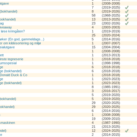
utgave
1
(2008-2008)
7
(2019-2025)
(bokhandel)
8
(2019-2026)
58
(1968-2025)
bokhandel)
13
(2013-2025)
lag
23
(2002-2026)
giveaway
4
(2003-2003)
 løse krimgåten?
1
(2019-2019)
25
(2020-2024)
øker (En god, gammeldags...)
5
(2014-2016)
om kildesortering og miljø
1
(2007-2007)
ialutgave
15
(2004-2004)
1
(2008-2008)
ett
1
(2013-2013)
nste tegneserie
1
(2018-2018)
eumsspesial
1
(1998-1998)
ge
6
(2018-2018)
ge (bokhandel)
6
(2018-2018)
 Donald Duck & Co
1
(2018-2018)
ge
1
(2023-2023)
ge (bokhandel)
1
(2023-2023)
8
(1985-1991)
3
(2016-2017)
5
(2019-2020)
(bokhandel)
5
(2019-2020)
29
(2020-2025)
bokhandel)
29
(2020-2025)
6
(2014-2016)
n
1
(2008-2008)
19
(2009-2010)
dsmaskinen
4
(1987-1990)
21
(2013-2025)
del)
12
(2024-2025)
te
2
(2014-2015)