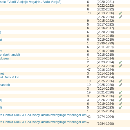
ele / Vuolli Vuojatjis Vegajnis / Vulle Vuojaš)
6
(2020-2021)
6
(2022-2022)
6
(2022-2022)
79
(2013-2026)
1
(2026-2026)
9
(2015-2022)
)
5
(2017-2022)
6
(2016-2017)
)
6
(2020-2020)
6
(2014-2015)
et
6
(2019-2019)
1
(1999-1999)
6
(2011-2019)
et
6
(2018-2018)
et (bokhandel)
6
(2018-2018)
k Museum
1
(2014-2014)
2
(2023-2024)
2
(2023-2024)
47
(2016-2024)
ket
3
(2014-2014)
nald Duck & Co
8
(2003-2004)
10
(2025-2026)
handel)
10
(2025-2026)
3
(2014-2015)
19
(2021-2026)
3
(2026-2026)
l)
3
(2026-2026)
6
(2019-2024)
l)
5
(2019-2023)
1
(2015-2015)
 fra Donald Duck & Co/Disney-album/eventyrlige fortellinger om
42
(1974-2004)
 fra Donald Duck & Co/Disney-album/eventyrlige fortellinger om
7
(1984-1990)