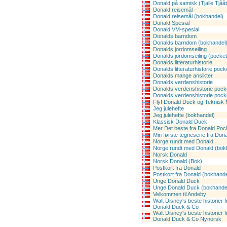
Donald på samisk (Tjalle Tjååts
Donald reisemål
Donald reisemål (bokhandel)
Donald Spesial
Donald VM-spesial
Donalds barndom
Donalds barndom (bokhandel
Donalds jordomseiling
Donalds jordomseiling (pocket
Donalds litteraturhistorie
Donalds litteraturhistorie pock
Donalds mange ansikter
Donalds verdenshistorie
Donalds verdenshistorie pock
Donalds verdenshistorie pock
Fly! Donald Duck og Teknis
Jeg julehefte
Jeg julehefte (bokhandel)
Klassisk Donald Duck
Mer Det beste fra Donald Poc
Min første tegneserie fra Do
Norge rundt med Donald
Norge rundt med Donald (bok
Norsk Donald
Norsk Donald (Bok)
Postkort fra Donald
Postkort fra Donald (bokhande
Unge Donald Duck
Unge Donald Duck (bokhande
Velkommen til Andeby
Walt Disney's beste historier
Donald Duck & Co
Walt Disney's beste historier
Donald Duck & Co Nynorsk