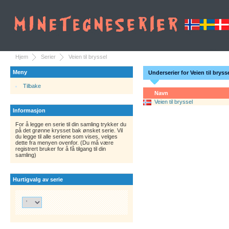
Hjem
Serier
Veien til bryssel
Meny
Underserier for Veien til bryss
Tilbake
Navn
Veien til bryssel
Informasjon
For å legge en serie til din samling trykker du
på det grønne krysset bak ønsket serie. Vil
du legge til alle seriene som vises, velges
dette fra menyen ovenfor. (Du må være
registrert bruker for å få tilgang til din
samling)
Hurtigvalg av serie