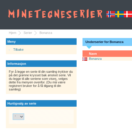
Hjem
Serier
Bonanza
Meny
Underserier for Bonanza
Tilbake
Navn
Bonanza
Informasjon
For å legge en serie til din samling trykker du
på det grønne krysset bak ønsket serie. Vil
du legge til alle seriene som vises, velges
dette fra menyen ovenfor. (Du må være
registrert bruker for å få tilgang til din
samling)
Hurtigvalg av serie